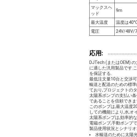
マックスヘ
9m
ッド
最大温度
温度は40°
電圧
24V/48V/
応用:
DJTech (またはOEM)
に適した汎用製品です.
を保証する.
最低注文量10台と交渉
輸送と配送のための標準
ており,プロジェクトの
太陽系ポンプの支払い条件
であることを信頼できます
このポンプは,最大温度2
しての機能により,水,オ
太陽系ポンプは,効率的な
電磁ポンプ,手動ポンプ
製品使用状況とシナリオ
水輸送のために太陽