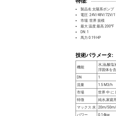
特徴:
製品名:太陽系ポンプ
電圧: 24V/48V/72V/1
市場: 世界 規模
最大 温度:最高 200°F
DN: 1
馬力 0.19 HP
技術パラメータ:
水,油,酸
機能
浮固体を
DN
1
流量
1.5 M3/h
市場
世界 中 に
特徴
純水,家庭
マックス 水
20m/50m
パワー
0.14kw