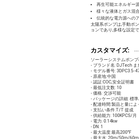
再生可能エネルギー
様々な液体とガス混
伝統的な電力源への
太陽系ポンプは,手動ポ
ョンであり,多様な設定
カスタマイズ:
ソーラーシステムポンプ
- ブランド名: DJTech 
- モデル番号: 3DPC3.5-47
- 原産地:中国
- 認証:COC,安全証明書
- 最低注文数: 10
- 価格: 交渉可能
- パッケージの詳細: 標
- 配達時間:製品と量によ
- 支払い条件:T/T 提成
- 供給能力: 100KPCS/月
- 電力: 0.14kw
- DN: 1
- 最大温度:最高200°F
- 最大水: 20m/50m/60m