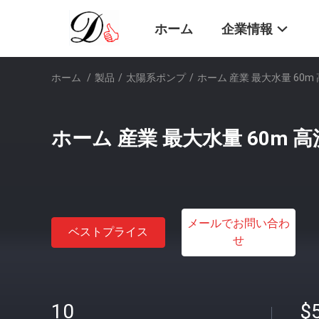
ホーム
企業情報
ホーム
/
製品
/
太陽系ポンプ
/
ホーム 産業 最大水量 60m
ホーム 産業 最大水量 60m 
メールでお問い合わ
ベストプライス
せ
10
$