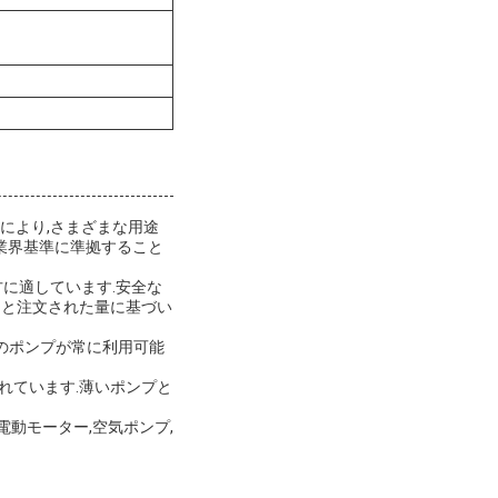
い性能により,さまざまな用途
.業界基準に準拠すること
に適しています.安全な
品と注文された量に基づい
このポンプが常に利用可能
されています.薄いポンプと
電動モーター,空気ポンプ,