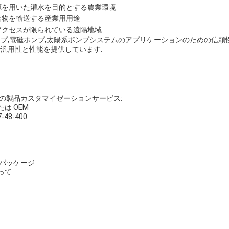
源を用いた灌水を目的とする農業環境
合物を輸送する産業用用途
アクセスが限られている遠隔地域
ンプ,電磁ポンプ,太陽系ポンプシステムのアプリケーションのための信頼
で汎用性と性能を提供しています.
の製品カスタマイゼーションサービス:
または OEM
-48-400
準パッケージ
って