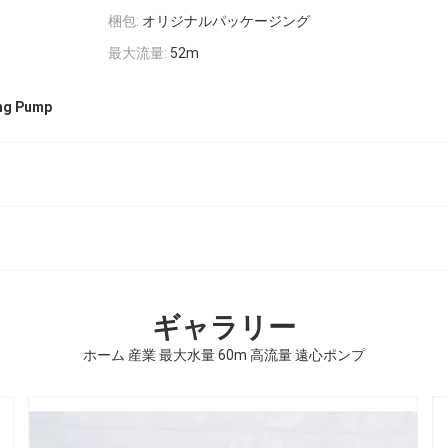
梱包:
オリジナルパッケージング
最大流量:
52m
ing Pump
ギャラリー
ホーム 産業 最大水量 60m 高流量 遠心ポンプ