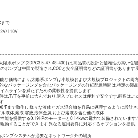
Cまで
72V/110V
 の太陽系ポンプ (3DPC3.5-47-48-400) は,高品質の設計と信頼性の高
このポンプは中国で製造され,COCと安全証明書などの証明書があります
可能な価格により,太陽系ポンプは小規模および大規模プロジェクトの両方
的なパッケージングを含むパッケージングの詳細配達時間は,特定の製
タイムラインを満たすための柔軟性を提供します.
は,T/Tを事前に含んでおり,購入プロセスは便利で安全です.顧客は,
..
00°Fまで動作し,様々な液体とガス混合物を容易に処理するように設計
イル液体,溶液,溶液,液体金属,および溶液を含む他の液体.
性能を提供する0.19HPのモーターと0.14kwの電力で装備されています.
で駆動することができます.異なる運用要件に対応するオプションを提供.
:
光ポンプシステムが必要なネットワーク外の場所