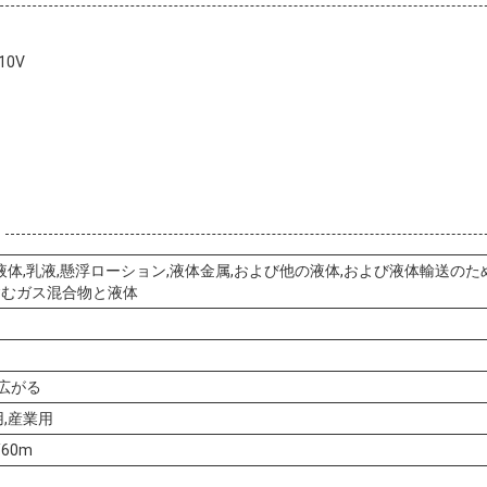
10V
塩液体,乳液,懸浮ローション,液体金属,および他の液体,および液体輸送の
含むガス混合物と液体
 広がる
用,産業用
/60m