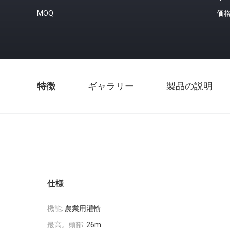
MOQ
価
特徴
ギャラリー
製品の説明
仕様
機能:
農業用灌輸
最高。頭部:
26m