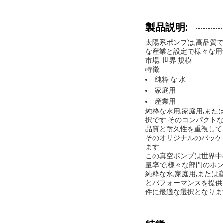
製品説明:
太陽系ポンプは,高品質
な産業と設定で様々な用
市場: 世界 規模
特徴:
純粋 な 水
家庭用
産業用
純粋な水用,家庭用,ま
択です.そのコンパクト
品質と耐久性を重視して
そのオリジナルのパッケ
ます
この真空ポンプは世界中
量率で,様々な部門のポン
純粋な水,家庭用,また
とパフォーマンスを提供
件に最適な選択となりま