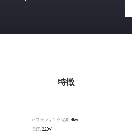
格
特徴
正常ランキング電源:
4kw
電圧:
220V