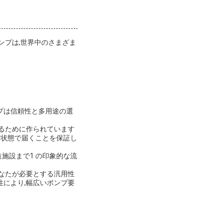
ンプは,世界中のさまざま
プは信頼性と多用途の選
するために作られています
な状態で届くことを保証し
施設まで1 の印象的な流
あなたが必要とする汎用性
性により,幅広いポンプ要