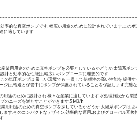
で効率的な真空ポンプです. 幅広い用途のために設計されています.このポ
途に適しています.
たは産業用用途のために真空ポンプを必要としているかどうか,太陽系ポン
な設計と効率的な性能は,幅広いポンプニーズに理想的です.
 この気圧ポンプは 厳しい環境でも 一貫して信頼性の高い性能を 提供
ージは,輸送と保管中にポンプが保護されていることを保証します完璧
の用途のために設計され 様々な産業に適しています 水処理施設から製造
プのニーズを満たすことができます.5 M3/h
は産業用用途のための真空ポンプを探しているかどうか,太陽系ポンプは,
します.そのコンパクトなデザイン,効率的な運用,およびグローバル互換
す.