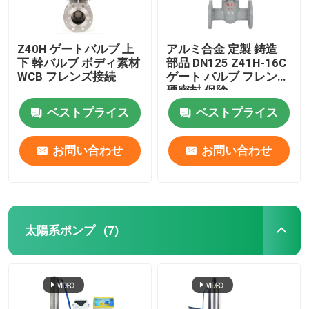
Z40H ゲートバルブ 上
アルミ合金 定製 鋳造
下 幹バルブ ボディ素材
部品 DN125 Z41H-16C
WCB フレンズ接続
ゲート バルブ フレンズ
硬密封 保険
ISO/TS16949 2009 柔
ベストプライス
ベストプライス
らかい鉄
お問い合わせ
お問い合わせ
太陽系ポンプ
(7)