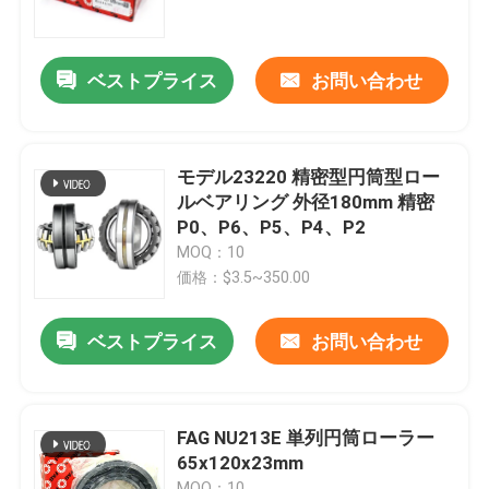
工場 ツアー
ベストプライス
お問い合わせ
品質管理
モデル23220 精密型円筒型ロー
ニュース
ルベアリング 外径180mm 精密
P0、P6、P5、P4、P2
MOQ：10
事件
価格：$3.5~350.00
見積もりをリクエストしてください
ベストプライス
お問い合わせ
円柱軸受
FAG NU213E 単列円筒ローラー
65x120x23mm
自己の一直線に並ぶ軸受
MOQ：10