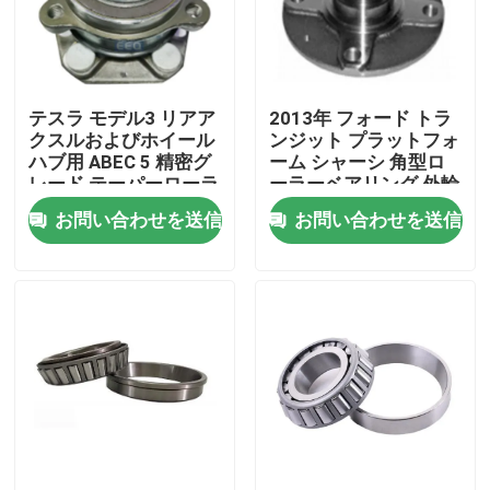
工場 ツアー
テスラ モデル3 リアア
2013年 フォード トラ
品質管理
クスルおよびホイール
ンジット プラットフォ
ハブ用 ABEC 5 精密グ
ーム シャーシ 角型ロ
レード テーパーローラ
ーラーベアリング 外輪
ニュース
ーベアリング
幅440mm 定動負荷
お問い合わせを送信
お問い合わせを送信
1680kN
事件
見積もりをリクエストしてください
円柱軸受
自己の一直線に並ぶ軸受