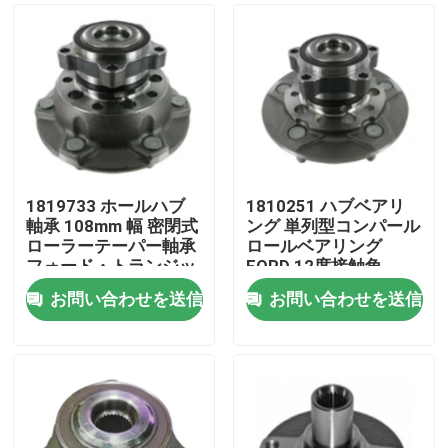
1819733 ホールハブ
1810251 ハブベアリ
軸承 108mm 幅 密閉式
ング 単列型コンパール
ローラーテーパー軸承
ロールベアリング
フォード・トランジッ
FORD 12度接触角
トバス
お問い合わせを送信
お問い合わせを送信
家へ
製品
わたしたち に つい て