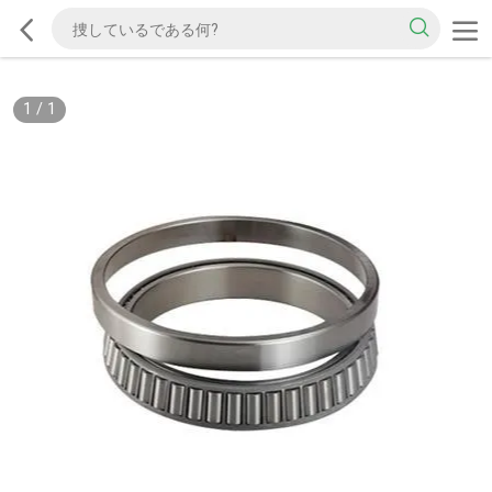
1
/
1