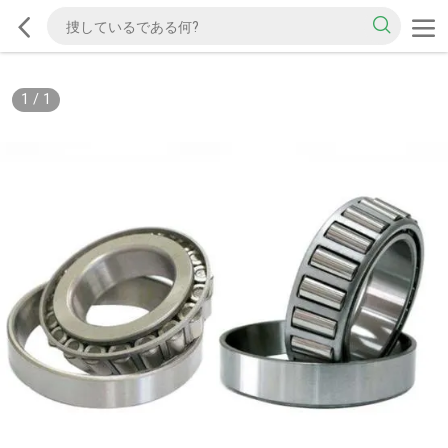
1
/
1