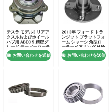
工場 ツアー
品質管理
テスラ モデル3 リアア
2013年 フォード トラ
クスルおよびホイール
ンジット プラットフォ
ハブ用 ABEC 5 精密グ
ーム シャーシ 角型ロ
ニュース
レード テーパーローラ
ーラーベアリング 外輪
ーベアリング
幅440mm 定動負荷
お問い合わせを送信
お問い合わせを送信
1680kN
事件
見積もりをリクエストしてください
円柱軸受
自己の一直線に並ぶ軸受