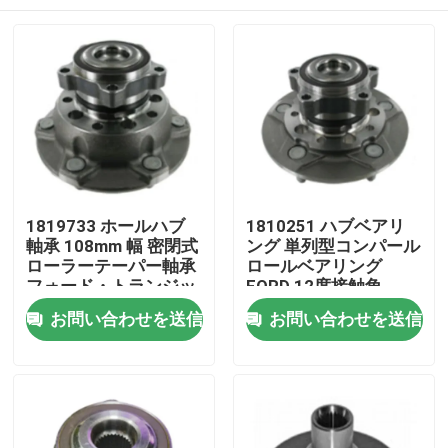
1819733 ホールハブ
1810251 ハブベアリ
軸承 108mm 幅 密閉式
ング 単列型コンパール
ローラーテーパー軸承
ロールベアリング
フォード・トランジッ
FORD 12度接触角
トバス
家へ
お問い合わせを送信
お問い合わせを送信
製品
わたしたち に つい て