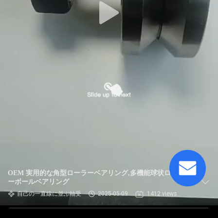
OEM 実用的な角型ローラーベアリング,多機能球状ローラ
ーボールベアリング
自己の一直線に並ぶ軸受
2025-05-09
1412 views