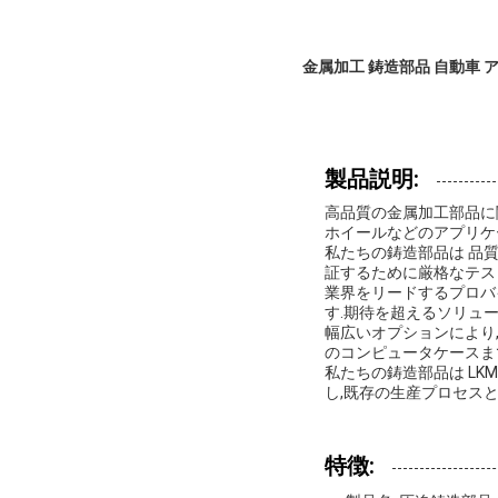
金属加工 鋳造部品 自動車 
製品説明:
高品質の金属加工部品に
ホイールなどのアプリケ
私たちの鋳造部品は 品質保
証するために厳格なテス
業界をリードするプロバ
す.期待を超えるソリュ
幅広いオプションにより
のコンピュータケースまで
私たちの鋳造部品は LKM
し,既存の生産プロセス
特徴: