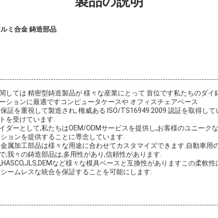
製品の説明
アルミ合金 鋳造部品
関しては 精密型鋳造製品が 様々な産業にとって 首位です私たちのダイ
ーションに最適ですコンピュータケースや オフィスチェアベース
証を重視して製造され, 権威ある ISO/TS16949:2009 認証を取得
トを受けています.
イダーとして,私たちはOEM/ODMサービスを提供し,お客様のユニーク
ーションを提供することに専念しています.
,金属加工部品は様々な用途に合わせてカスタマイズできます.自動車用
,我々の鋳造部品は,多用性があり,信頼性があります.
,HASCO,JLS,DEMなど様々な模具ベースと互換性がありますこの柔軟
とシームレスな統合を保証することを可能にします.