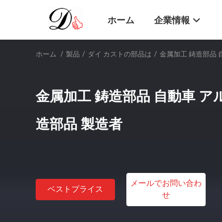
ホーム
企業情報
ホーム
/
製品
/
ダイ カストの部品は
/
金属加工 鋳造部品 
金属加工 鋳造部品 自動車 ア
造部品 製造者
メールでお問い合わ
ベストプライス
せ