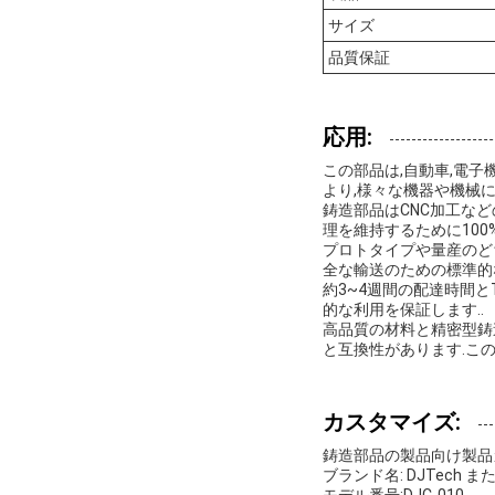
サイズ
品質保証
応用:
この部品は,自動車,電
より,様々な機器や機械に
鋳造部品はCNC加工な
理を維持するために100
プロトタイプや量産のどち
全な輸送のための標準的
約3~4週間の配達時間
的な利用を保証します..
高品質の材料と精密型鋳造型
と互換性があります.こ
カスタマイズ:
鋳造部品の製品向け製品
ブランド名: DJTech また