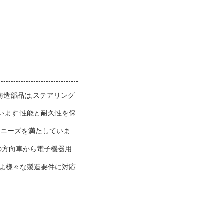
鋳造部品は,ステアリング
しています.性能と耐久性を保
なニーズを満たしていま
の方向車から電子機器用
性は,様々な製造要件に対応