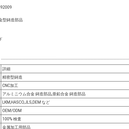
92009
合金型鋳造部品
ド
詳細
精密型鋳造
CNC加工
アルミニウム合金 鋳造部品,亜鉛合金 鋳造部品
LKM,HASCO,JLS,DEM など
OEM/ODM
100% 検査
金属加工用部品