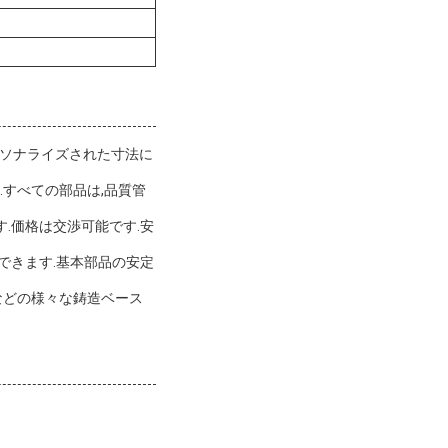
ーソナライズされた寸法に
.すべての部品は,品質管
す.価格は交渉可能です.安
できます.基本部品の安定
EMなどの様々な鋳造ベース