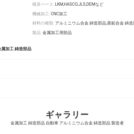
模具ベース:
LKM,HASCO,JLS,DEMなど
機械加工:
CNC加工
材料の種類:
アルミニウム合金 鋳造部品,亜鉛合金 鋳造
製品:
金属加工用部品
金属加工 鋳造部品
ギャラリー
金属加工 鋳造部品 自動車 アルミニウム合金 鋳造部品 製造者