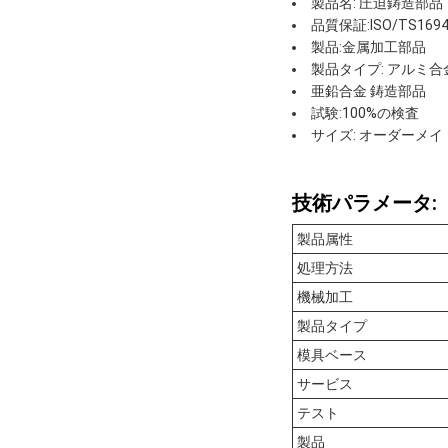
製品名: 圧迫鋳造部品
品質保証:ISO/TS1694
製品:金属加工部品
製品タイプ: アルミ
亜鉛合金 鋳造部品
試験:100%の検査
サイズ: オーダーメイ
技術パラメータ:
製品属性
処理方法
機械加工
製品タイプ
模具ベース
サービス
テスト
製品