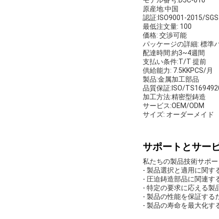
モデル番号:DJC-010
原産地:中国
認証:ISO9001-2015/SGS
最低注文量: 100
価格: 交渉可能
パッケージの詳細: 標準
配達時間:約3~4週間
支払い条件:T/T 提前
供給能力: 7.5KKPCS/月
製品:金属加工部品
品質保証:ISO/TS169492
加工方法:精密型鋳造
サービス:OEM/ODM
サイズ: オーダーメイド
サポートとサー
私たちの製品技術サポー
- 製品選択と適用に関
- 圧迫鋳造部品に関連
- 特定の要求に応える製
- 製品の性能を保証す
- 製品の寿命を最大化