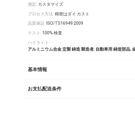
測定:
カスタマイズ
プロセス方法:
精密はダイ カスト
品質保証:
ISO/TS16949:2009
テスト:
100% 検査
ハイライト:
,
,
アルミニウム合金 定製 鋳造 製造者
自動車用 鋳造部品
基本情報
お支払配送条件