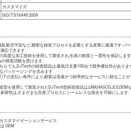
カスタマイズ
ISO/TS16949:2009
子機器,航空宇宙など,精密な鋳造プロセスを必要とする産業に最適です.パ
適応できます.
どの高度な加工技術を使用して製造され,生産の精度と一貫性を保証します
%の検査試験を受けます..
らでも,DJTechの鋳造部品は,最低注文量100台で競争優位性がありま
なパッケージングを含みます.
とT/Tの支払い条件により,顧客は迅速かつ効率的なサービスに頼ることが
を使用して製造されたDJTech型鋳造部品は,LKM,HASCO,JLS,D
の多様性は,さまざまな生産プロセスにシームレスな統合を可能にします.
カスタマイゼーションサービス:
は OEM