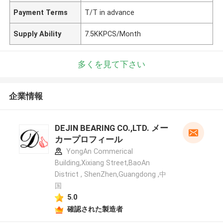
Payment Terms
T/T in advance
Supply Ability
7.5KKPCS/Month
多くを見て下さい
企業情報
DEJIN BEARING CO.,LTD. メー
カープロフィール
YongAn Commerical
Building,Xixiang Street,BaoAn
District , ShenZhen,Guangdong ,中
国
5.0
確認された製造者