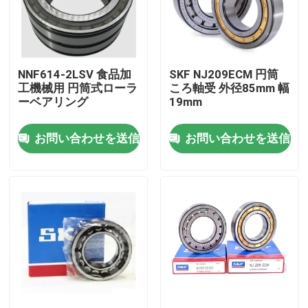
工場 ツアー
NNF614-2LSV 食品加
SKF NJ209ECM 円筒
品質管理
工機械用 円筒式ローラ
ころ軸受 外径85mm 幅
ーベアリング
19mm
ニュース
お問い合わせを送信
お問い合わせを送信
事件
見積もりをリクエストしてください
円柱軸受
自己の一直線に並ぶ軸受