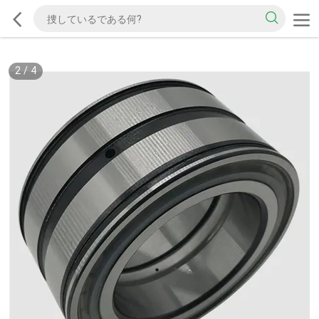
2
/
4