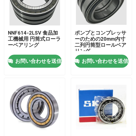
工場 ツアー
NNF614-2LSV 食品加
ポンプとコンプレッサ
品質管理
工機械用 円筒式ローラ
ーのための20mm内寸
ーベアリング
二列円筒型ロールベア
リング
ニュース
お問い合わせを送信
お問い合わせを送信
事件
見積もりをリクエストしてください
円柱軸受
自己の一直線に並ぶ軸受