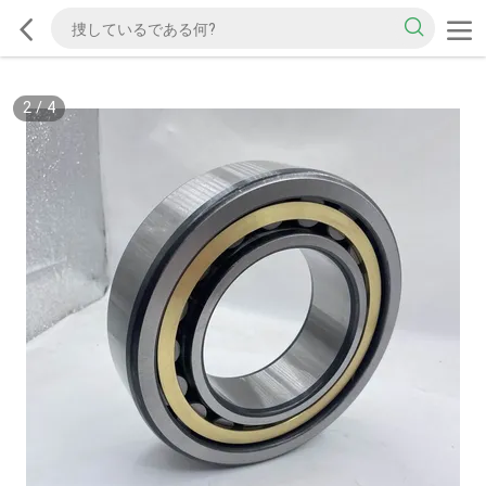
2
/
4