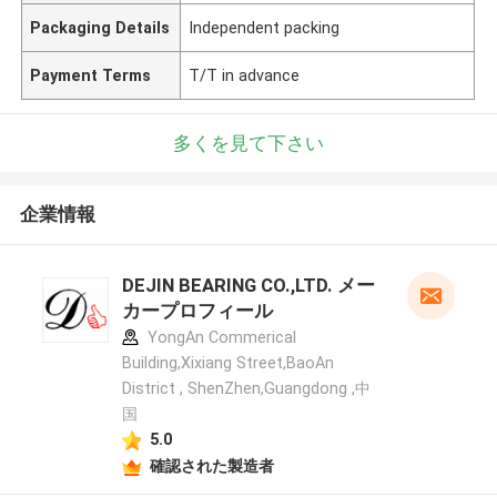
Packaging Details
Independent packing
Payment Terms
T/T in advance
多くを見て下さい
企業情報
DEJIN BEARING CO.,LTD. メー
カープロフィール
YongAn Commerical
Building,Xixiang Street,BaoAn
District , ShenZhen,Guangdong ,中
国
5.0
確認された製造者