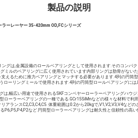
製品の説明
ーレーヤー 35-420mm OD,FCシリーズ
リングは,金属設備のロールベアリングとして使用されます.そのコンパクト
ングミルのベアリングに広く使用されています内部リングは肋骨がない
荷を支えるために推力ベアリングとマッチする必要があります.4列の円筒型
ローリングミールで使用されます.4列の円筒型ロールベアリングには,FC,
は,幅広い用途で使用されるSKFコンベヤーローラーベアリングハウジング
型ローラーベアリングの一種である.GCr15SiMnなどの様々な材料で利用
アランスC2,C3,C4,C5. 体重範囲は0.2から20kgで,V1,V2,V3,V
るP6,P5,P4,P2など.円筒型ローラーベアリングは耐久性と信頼性の
.