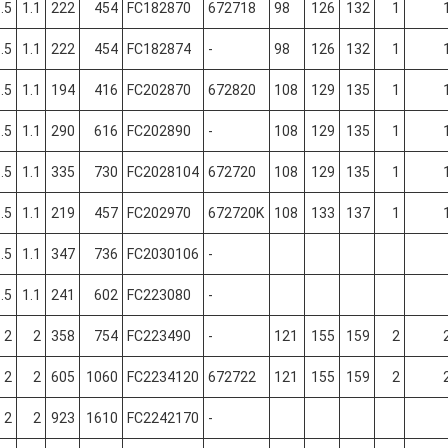
.5
1.1
222
454
FC182870
672718
98
126
132
1
.5
1.1
222
454
FC182874
-
98
126
132
1
.5
1.1
194
416
FC202870
672820
108
129
135
1
.5
1.1
290
616
FC202890
-
108
129
135
1
.5
1.1
335
730
FC2028104
672720
108
129
135
1
.5
1.1
219
457
FC202970
672720K
108
133
137
1
.5
1.1
347
736
FC2030106
-
.5
1.1
241
602
FC223080
-
2
2
358
754
FC223490
-
121
155
159
2
2
2
605
1060
FC2234120
672722
121
155
159
2
2
2
923
1610
FC2242170
-