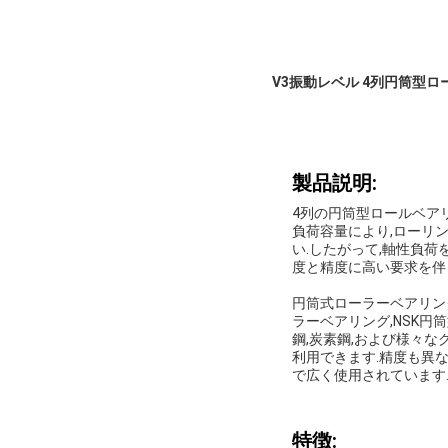
V3振動レベル 4列円筒型ローラ
製品説明:
4列の円筒型ロールベア
負荷容量により,ローリ
い.したがって,軸性負
度と精度に高い要求を伴う
円筒式ローラーベアリング
ラーベアリング,NSK円筒
鋼,炭素鋼,および様々なクリ
利用できます.精度も異な
で広く使用されています
特徴: