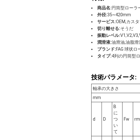
商品名:
円筒型ローラ
外径:
35~420mm
サービス:
OEM,カス
切り離せる:
そうだ
振動レベル:
V1,V2,V3,
潤滑液:
油滑油,油脂滑
ブランド:
FAG 球状
タイプ:
4列の円筒型
技術パラメータ:
軸承の大きさ
mm
B
に
d
D
つ
Fw
rm
い
て