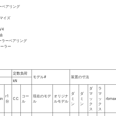
ーベアリング
タマイズ
V4
油
ローラーベアリング
ローラー
定数負荷
モデル#
装置の寸法
kN
ダ
ラ
ダ
ダ
マ
マ
r1
コー
現在のモデ
オリジナ
in
C.C.
ミ
ミ
ッ
ッ
rbma
分
ル
ル
ルモデル
ン
ン
ク
ク
ス
ス