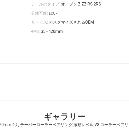
シールのタイプ:
オープン Z,ZZ,RS,2RS
分離可能:
はい
サービス:
カスタマイズされるOEM
外径:
35~420mm
ギャラリー
5-420mm 4 列 テーパーローラーベアリング,振動レベル V3 ローラーベア