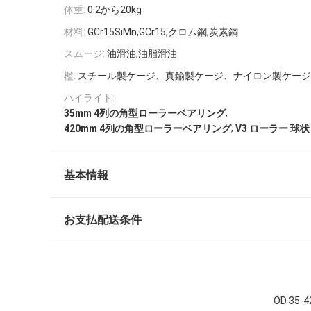
体重:
0.2から20kg
材料:
GCr15SiMn,GCr15,クロム鋼,炭素鋼
スムージ:
油滑油,油脂滑油
檻:
スチール製ケージ、真鍮製ケージ、ナイロン製ケージ
ハイライト:
,
35mm 4列の角型ローラーベアリング
,
420mm 4列の角型ローラーベアリング
V3 ローラー 球状
基本情報
お支払配送条件
OD 3