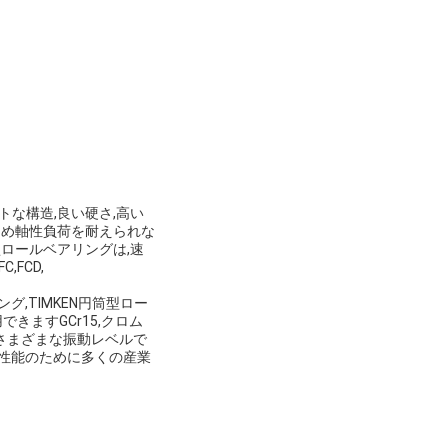
な構造,良い硬さ,高い
ため軸性負荷を耐えられな
ロールベアリングは,速
FCD,
,TIMKEN円筒型ロー
できますGCr15,クロム
4などのさまざまな振動レベルで
高い性能のために多くの産業