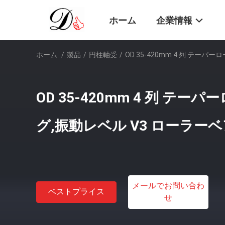
ホーム
企業情報
ホーム
/
製品
/
円柱軸受
/
OD 35-420mm 4 列 テ
OD 35-420mm 4 列 テ
グ,振動レベル V3 ローラー
メールでお問い合わ
ベストプライス
せ